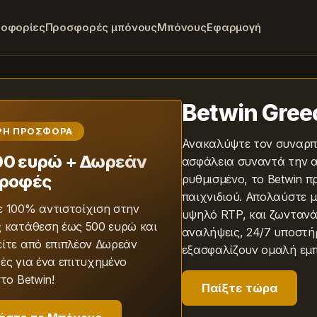
οφορίες
Προσφορές μπόνους
Μπόνους
Εφαρμογή
Betwin Gree
ΡΗ ΠΡΟΣΦΟΡΆ
Ανακαλύψτε τον συναρπα
00 ευρώ + Δωρεάν
ασφάλεια συναντά την α
τροφές
ρυθμισμένο, το Betwin π
παιχνιδιού. Απολαύστε 
 100% αντιστοίχιση στην
υψηλό RTP, και ζωντανά
 κατάθεση έως 500 ευρώ και
αναλήψεις, 24/7 υποστή
ίτε από επιπλέον Δωρεάν
εξασφαλίζουν ομαλή εμπε
ές για ένα επιτυχημένο
το Betwin!
Παίξτε τώρα