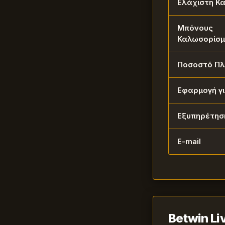
Ελάχιστη Κ
Μπόνους
Καλωσορίσ
Ποσοστό Π
Εφαρμογή γι
Εξυπηρέτησ
E-mail
Betwin Li