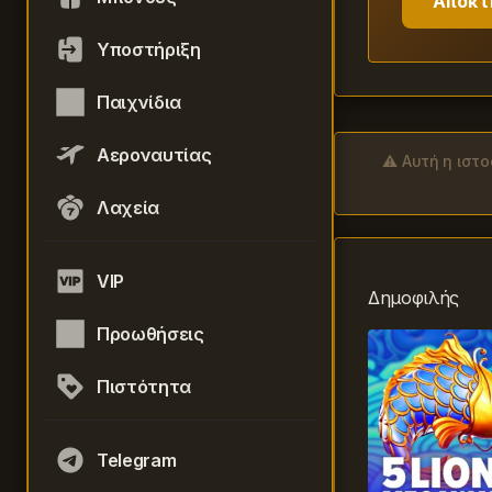
Αποκτ
Υποστήριξη
Παιχνίδια
Αεροναυτίας
⚠ Αυτή η ιστο
Λαχεία
VIP
Δημοφιλής
Προωθήσεις
Πιστότητα
Telegram