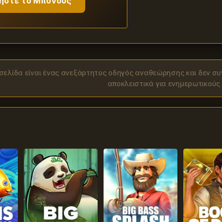
ήστε το Μπόνους
σελίδα είναι ένας ανεξάρτητος οδηγός αναθεώρησης και δεν συν
αποκλειστικά για ενημερωτικούς