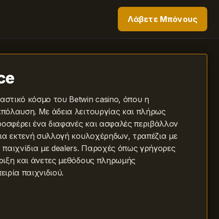
Λάβετε Μπόνους
ce
στικό κόσμο του Betwin casino, όπου η
πόλαυση. Με άδεια λειτουργίας και πλήρως
ροσφέρει ένα διαφανές και ασφαλές περιβάλλον
μια εκτενή συλλογή κουλοχέρηδων, τραπέζια με
 παιχνίδια με dealers. Παροχές όπως γρήγορες
ριξη και άνετες μεθόδους πληρωμής
ιρία παιχνιδιού.