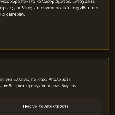
γενναιόδωρο πακέτο καλωσορίσματος. Ενταχθείτε
ιάρικες ρουλέτες και συναρπαστικά παιχνίδια από
αιο gameplay.
νες για Έλληνες παίκτες. Απολαύστε
, καθώς και τη συγκίνηση των δωρεάν
Πώς να το Αποκτήσετε